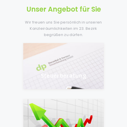
Unser Angebot für Sie
Wir freuen uns Sie persönlich in unseren
Kanzleiräumlichkeiten im 23. Bezirk
begrüßen zu dürfen.
Steuerberatung
Ermittlung, Festlegung und Umsetzung der
optimalen steuerlichen Strategien und
Steuerplanung ….
Steuerberatung
Mehr erfahren
Jahresabschluss
Erstellung des Jahresabschlusses (Bilanz,
Gewinn- und Verlustrechnung, Anhang) ….