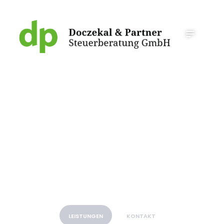
STARTSEITE
LEISTUNGEN
GESCHÄFTSLEITUNG
NEWS
KONTAKT
BMD.COM
Wir beantworten und lösen
Ihre STEUERLICHEN
Fragen
& PROBLEME
LEISTUNGEN
KONTAKT