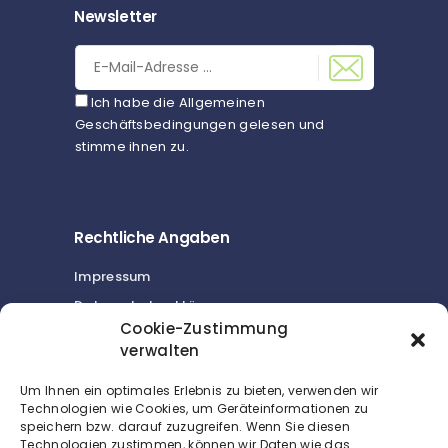
Newsletter
Ich habe die Allgemeinen
Geschäftsbedingungen gelesen und
stimme ihnen zu.
Rechtliche Angaben
Impressum
Datenschutzerklärung
Cookie-Zustimmung
Cookie-Richtlinie (EU)
verwalten
Um Ihnen ein optimales Erlebnis zu bieten, verwenden wir
Sonstiges
Technologien wie Cookies, um Geräteinformationen zu
speichern bzw. darauf zuzugreifen. Wenn Sie diesen
Buchhaltung
Technologien zustimmen, können wir Daten wie das