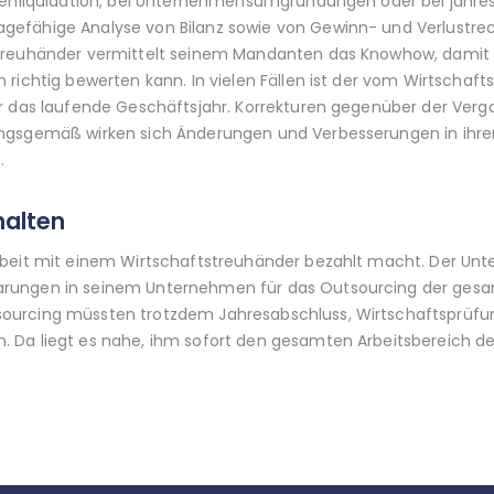
rmenliquidation, bei Unternehmensumgründungen oder bei jahr
fähige Analyse von Bilanz sowie von Gewinn- und Verlustrechnu
treuhänder vermittelt seinem Mandanten das Knowhow, damit e
richtig bewerten kann. In vielen Fällen ist der vom Wirtschaft
ür das laufende Geschäftsjahr. Korrekturen gegenüber der Ver
ngsgemäß wirken sich Änderungen und Verbesserungen in ihrer
.
halten
rbeit mit einem Wirtschaftstreuhänder bezahlt macht. Der Unt
arungen in seinem Unternehmen für das Outsourcing der ges
ourcing müssten trotzdem Jahresabschluss, Wirtschaftsprüfu
 Da liegt es nahe, ihm sofort den gesamten Arbeitsbereich de