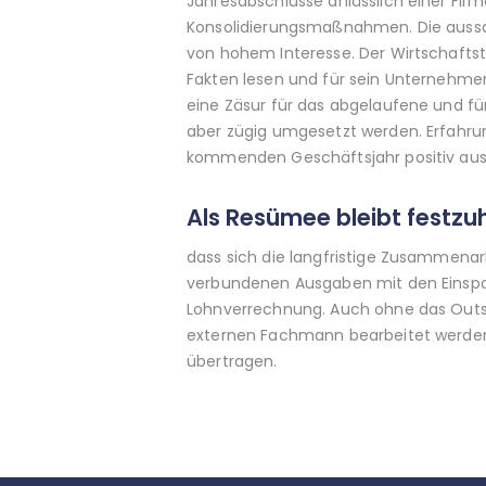
Jahresabschlüsse anlässlich einer Fi
Konsolidierungsmaßnahmen. Die aussage
von hohem Interesse. Der Wirtschafts
Fakten lesen und für sein Unternehmen 
eine Zäsur für das abgelaufene und f
aber zügig umgesetzt werden. Erfahru
kommenden Geschäftsjahr positiv aus
Als Resümee bleibt festzu
dass sich die langfristige Zusammena
verbundenen Ausgaben mit den Einsp
Lohnverrechnung. Auch ohne das Outs
externen Fachmann bearbeitet werden.
übertragen.