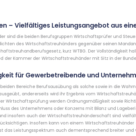
n – Vielfältiges Leistungsangebot aus ein
der sind die beiden Berufsgruppen Wirtschaftsprüfer und Ste
flichten des Wirtschaftstreuhänders gegenüber seinen Mandant
haftstreuhandberufsgesetz, kurz WTBG. Der Vollständigkeit hal
ed der Kammer der Wirtschaftstreuhänder mit Sitz in der Bunde
gkeit für Gewerbetreibende und Unternehm
ie beiden Bereiche Berufsausübung als solche sowie in die Wahr
 ausgeübt, andererseits wird ihr Ergebnis vom Wirtschaftstreuh
en der Wirtschaftsprüfung werden Ordnungsmäßigkeit sowie Rich
hluss des Unternehmens oder Konzerns mit Bilanz und Lageberic
d insofern auch der Wirtschaftstreuhänderschaft sind vielfäl
rücksichtigen. Insofern kann von einem Wirtschaftstreuhänder
st das Leistungsspektrum auch dementsprechend breiter und vi