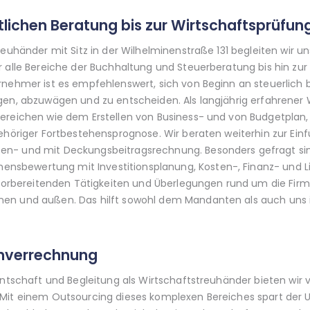
tlichen Beratung bis zur Wirtschaftsprüfun
treuhänder mit Sitz in der Wilhelminenstraße 131 begleiten wir
r alle Bereiche der Buchhaltung und Steuerberatung bis hin zur
rnehmer ist es empfehlenswert, sich von Beginn an steuerlich b
gen, abzuwägen und zu entscheiden. Als langjährig erfahrener
ereichen wie dem Erstellen von Business- und von Budgetplan, o
ehöriger Fortbestehensprognose. Wir beraten weiterhin zur Einf
n- und mit Deckungsbeitragsrechnung. Besonders gefragt sind
bewertung mit Investitionsplanung, Kosten-, Finanz- und Liqu
e vorbereitenden Tätigkeiten und Überlegungen rund um die Firm
nen und außen. Das hilft sowohl dem Mandanten als auch uns
hnverrechnung
antschaft und Begleitung als Wirtschaftstreuhänder bieten wir
 Mit einem Outsourcing dieses komplexen Bereiches spart der