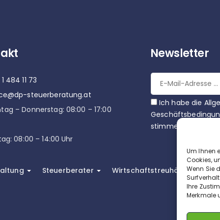
akt
Newsletter
1 484 11 73
ice@dp-steuerberatung.at
Ich habe die All
tag – Donnerstag: 08:00 – 17:00
Geschäftsbedingun
stimme ihnen zu.
tag: 08:00 – 14:00 Uhr
Um Ihnen e
Cookies, u
Wenn Sie d
altung
Steuerberater
Wirtschaftstreuhänder
U
Surfverhal
Ihre Zusti
Merkmale u