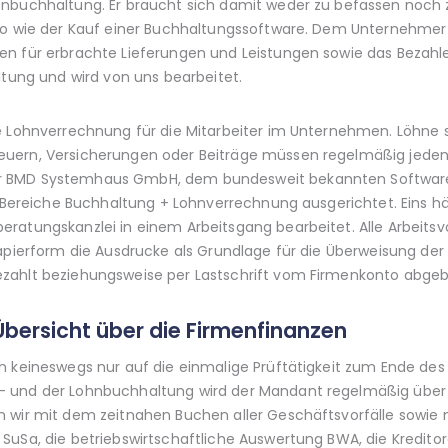
nbuchhaltung. Er braucht sich damit weder zu befassen noch zu
so wie der Kauf einer Buchhaltungssoftware. Dem Unternehmer 
en für erbrachte Lieferungen und Leistungen sowie das Bezahl
ltung und wird von uns bearbeitet.
ge Lohnverrechnung für die Mitarbeiter im Unternehmen. Löhne
euern, Versicherungen oder Beiträge müssen regelmäßig jeden
r BMD Systemhaus GmbH, dem bundesweit bekannten Software
ie Bereiche Buchhaltung + Lohnverrechnung ausgerichtet. Eins 
ratungskanzlei in einem Arbeitsgang bearbeitet. Alle Arbeitsv
Papierform die Ausdrucke als Grundlage für die Überweisung de
zahlt beziehungsweise per Lastschrift vom Firmenkonto abgeb
Übersicht über die Firmenfinanzen
h keineswegs nur auf die einmalige Prüftätigkeit zum Ende de
und der Lohnbuchhaltung wird der Mandant regelmäßig über die
n wir mit dem zeitnahen Buchen aller Geschäftsvorfälle sowie
SuSa, die betriebswirtschaftliche Auswertung BWA, die Kredit