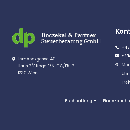
Kont
+43 
off
Lemböckgasse 49
Mon
Haus 2/Stiege E/5. OG/E5-2
1230 Wien
Uhr,
Frei
Buchhaltung
Finanzbuchh