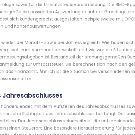
mlage sowie für die Umsatzsteuervoranmeldung. Die BMD-Buch
nsgröße die passenden Auswertungen auf der Grundlage eines
 lässt sich kundengerecht ausgestalten; beispielsweise mit OPO
sten und Kontenauswertungen.
er wieder der Monats- sowie der Jahresvergleich. Wie haben si
Vergleich zum Vormonat entwickelt, und wie war die Situation
bemessungsabgaben ist Bestandteil der ordnungsgemäßen Buchh
oranmeldung zur Umsatzsteuer. Sie berechnet sich nach den 
h das Finanzamt. Ähnlich ist die Situation bei verschiedenen 
nossenschaften.
es Jahresabschlusses
reuhänders endet mit dem Aufstellen des Jahresabschlusses sowi
chnerische Richtigkeit des Jahresabschlusses bestätigt. Der bas
fällen. Der Jahresabschluss seinerseits ist die entscheidende 
einzelnen Steuerart. Eine besondere Herausforderung für jede