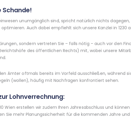
ne Schande!
inwesen unumgänglich sind, spricht natürlich nichts dagegen,
timieren. Auch dabei empfiehlt sich unsere Kanzlei in 1230 a
klärungen, sondern vertreten Sie – falls nötig – auch vor den F
ichtshöfe des öffentlichen Rechts) mit, wobei unsere Mitarbe
nd.
en Ämter oftmals bereits im Vorfeld ausschließen, während si
egeln (wollen), häufig mit Nachfragen konfrontiert sehen.
zur Lohnverrechnung:
0 Wien erstellen wir zudem Ihren Jahresabschluss und können 
lten Sie mehr Planungssicherheit für die kommenden Jahre und