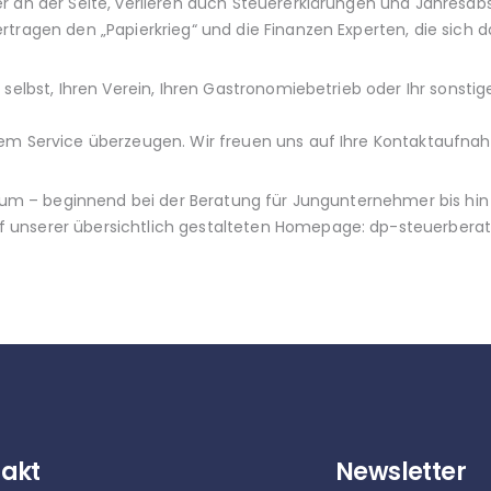
r an der Seite, verlieren auch Steuererklärungen und Jahresab
rtragen den „Papierkrieg“ und die Finanzen Experten, die sich
 selbst, Ihren Verein, Ihren Gastronomiebetrieb oder Ihr sonst
rem Service überzeugen. Wir freuen uns auf Ihre Kontaktaufna
ktrum – beginnend bei der Beratung für Jungunternehmer bis hin
unserer übersichtlich gestalteten Homepage: dp-steuerberate
akt
Newsletter