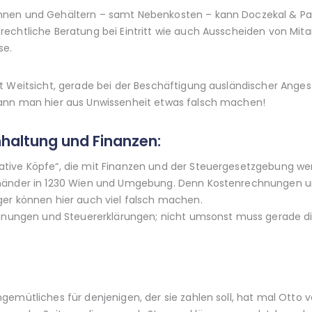
hnen und Gehältern – samt Nebenkosten – kann Doczekal & Par
echtliche Beratung bei Eintritt wie auch Ausscheiden von Mita
se.
t Weitsicht, gerade bei der Beschäftigung ausländischer Ange
ann man hier aus Unwissenheit etwas falsch machen!
hhaltung und Finanzen:
ive Köpfe“, die mit Finanzen und der Steuergesetzgebung wenig
uhänder in 1230 Wien und Umgebung. Denn Kostenrechnungen un
er können hier auch viel falsch machen.
echnungen und Steuererklärungen; nicht umsonst muss gerade d
emütliches für denjenigen, der sie zahlen soll, hat mal Otto vo