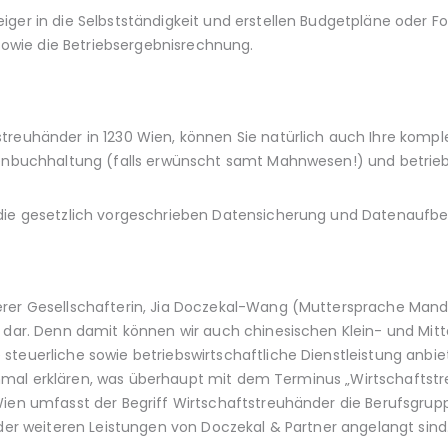
iger in die Selbstständigkeit und erstellen Budgetpläne oder F
wie die Betriebsergebnisrechnung.
treuhänder in 1230 Wien, können Sie natürlich auch Ihre kompl
orenbuchhaltung (falls erwünscht samt Mahnwesen!) und betrie
 die gesetzlich vorgeschrieben Datensicherung und Datenaufb
rer Gesellschafterin, Jia Doczekal-Wang (Muttersprache Manda
 dar. Denn damit können wir auch chinesischen Klein- und Mitte
steuerliche sowie betriebswirtschaftliche Dienstleistung anbie
e einmal erklären, was überhaupt mit dem Terminus „Wirtschaftst
Wien umfasst der Begriff Wirtschaftstreuhänder die Berufsgru
 der weiteren Leistungen von Doczekal & Partner angelangt sind