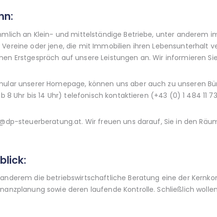
nn:
ehmlich an Klein- und mittelständige Betriebe, unter anderem 
Vereine oder jene, die mit Immobilien ihren Lebensunterhalt ve
hen Erstgespräch auf unsere Leistungen an. Wir informieren Si
rmular unserer Homepage, können uns aber auch zu unseren Bü
b 8 Uhr bis 14 Uhr) telefonisch kontaktieren (+43 (0) 1 484 11 73
e@dp-steuerberatung.at. Wir freuen uns darauf, Sie in den Räuml
blick:
r anderem die betriebswirtschaftliche Beratung eine der Ker
inanzplanung sowie deren laufende Kontrolle. Schließlich woll