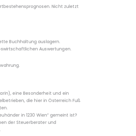
ortbestehensprognosen. Nicht zuletzt
ette Buchhaltung auslagern.
bswirtschaftlichen Auswertungen.
ewahrung.
rin), eine Besonderheit und ein
lbetrieben, die hier in Österreich Fuß
ten.
reuhänder in 1230 Wien“ gemeint ist?
ppen der Steuerberater und
.